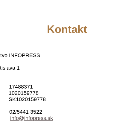
Kontakt
stvo INFOPRESS
alá 5
tislava 1
17488371
020159778
 SK1020159778
02/5441 3522
l:
info@infopress.sk